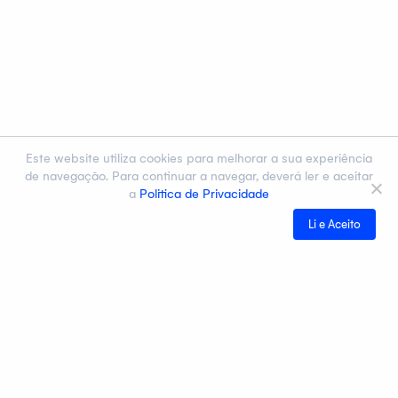
Este website utiliza cookies para melhorar a sua experiência
de navegação. Para continuar a navegar, deverá ler e aceitar
a
Politica de Privacidade
Li e Aceito
Cegid
Notícias e Eventos
Contactos
Quem somos?
Site
Press Releases
Contactar agora
Governança Corporativa
Política de Privacidade
Eventos
Torne-se um parceiro Cegid
Responsabilidade Social Empresarial
Português (PT)
Termos de Utilização
Casos de Sucesso
Português (PT)
Help Center
Inglês (EN)